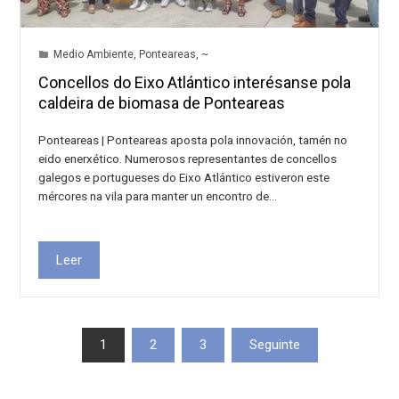
Medio Ambiente
,
Ponteareas
,
~
Concellos do Eixo Atlántico interésanse pola
caldeira de biomasa de Ponteareas
Ponteareas | Ponteareas aposta pola innovación, tamén no
eido enerxético. Numerosos representantes de concellos
galegos e portugueses do Eixo Atlántico estiveron este
mércores na vila para manter un encontro de…
Leer
Paxinación
1
2
3
Seguinte
de