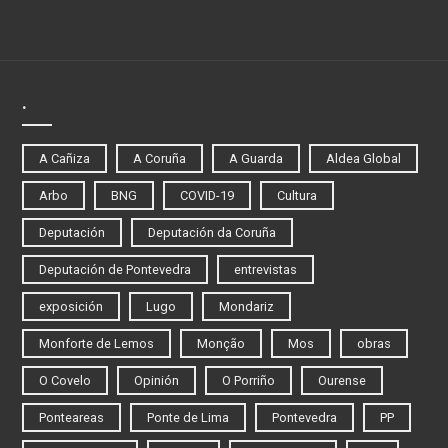
.
A Cañiza
A Coruña
A Guarda
Aldea Global
Arbo
BNG
COVID-19
Cultura
Deputación
Deputación da Coruña
Deputación de Pontevedra
entrevistas
exposición
Lugo
Mondariz
Monforte de Lemos
Monção
Mos
obras
O Covelo
Opinión
O Porriño
Ourense
Ponteareas
Ponte de Lima
Pontevedra
PP