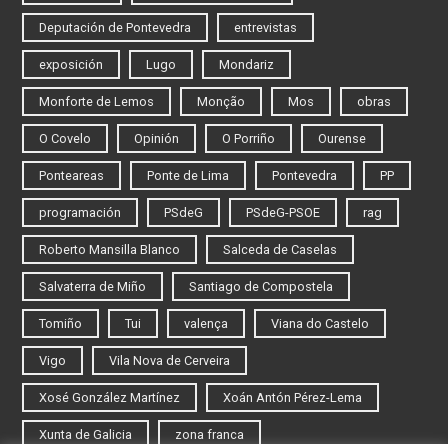
Deputación de Pontevedra
entrevistas
exposición
Lugo
Mondariz
Monforte de Lemos
Monção
Mos
obras
O Covelo
Opinión
O Porriño
Ourense
Ponteareas
Ponte de Lima
Pontevedra
PP
programación
PSdeG
PSdeG-PSOE
rag
Roberto Mansilla Blanco
Salceda de Caselas
Salvaterra de Miño
Santiago de Compostela
Tomiño
Tui
valença
Viana do Castelo
Vigo
Vila Nova de Cerveira
Xosé González Martínez
Xoán Antón Pérez-Lema
Xunta de Galicia
zona franca