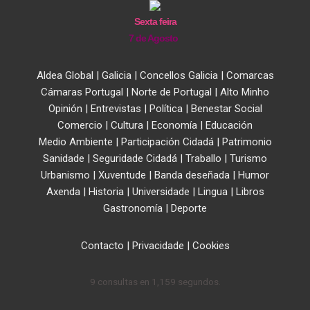
Sexta feira
7 de Agosto
Aldea Global
|
Galicia
|
Concellos Galicia
|
Comarcas
Cámaras Portugal
|
Norte de Portugal
|
Alto Minho
Opinión
|
Entrevistas
|
Política
|
Benestar Social
Comercio
|
Cultura
|
Economía
|
Educación
Medio Ambiente
|
Participación Cidadá
|
Patrimonio
Sanidade
|
Seguridade Cidadá
|
Traballo
|
Turismo
Urbanismo
|
Xuventude
|
Banda deseñada
|
Humor
Axenda
|
Historia
|
Universidade
|
Lingua
|
Libros
Gastronomía
|
Deporte
Contacto
|
Privacidade
|
Cookies
9 consultas en 1,159 segundos.