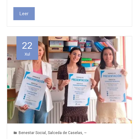
Leer
22
Xul
Benestar Social
,
Salceda de Caselas
,
~