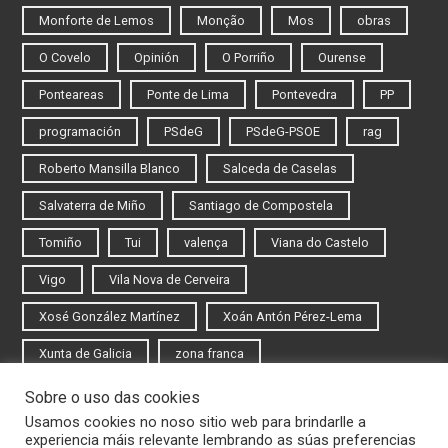
Monforte de Lemos
Monção
Mos
obras
O Covelo
Opinión
O Porriño
Ourense
Ponteareas
Ponte de Lima
Pontevedra
PP
programación
PSdeG
PSdeG-PSOE
rag
Roberto Mansilla Blanco
Salceda de Caselas
Salvaterra de Miño
Santiago de Compostela
Tomiño
Tui
valença
Viana do Castelo
Vigo
Vila Nova de Cerveira
Xosé González Martínez
Xoán Antón Pérez-Lema
Xunta de Galicia
zona franca
Sobre o uso das cookies
Iniciar sesión
Usamos cookies no noso sitio web para brindarlle a
experiencia máis relevante lembrando as súas preferencias
Rexistrarse