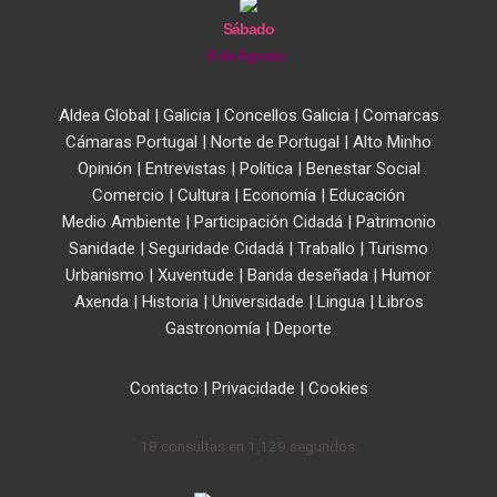
Sábado
8 de Agosto
Aldea Global
|
Galicia
|
Concellos Galicia
|
Comarcas
Cámaras Portugal
|
Norte de Portugal
|
Alto Minho
Opinión
|
Entrevistas
|
Política
|
Benestar Social
Comercio
|
Cultura
|
Economía
|
Educación
Medio Ambiente
|
Participación Cidadá
|
Patrimonio
Sanidade
|
Seguridade Cidadá
|
Traballo
|
Turismo
Urbanismo
|
Xuventude
|
Banda deseñada
|
Humor
Axenda
|
Historia
|
Universidade
|
Lingua
|
Libros
Gastronomía
|
Deporte
Contacto
|
Privacidade
|
Cookies
18 consultas en 1,129 segundos.