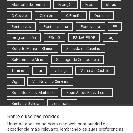
Monforte de Lemos
Monção
Mos
obras
O Covelo
Opinión
O Porriño
Ourense
Ponteareas
Ponte de Lima
Pontevedra
PP
programación
PSdeG
PSdeG-PSOE
rag
Roberto Mansilla Blanco
Salceda de Caselas
Salvaterra de Miño
Santiago de Compostela
Tomiño
Tui
valença
Viana do Castelo
Vigo
Vila Nova de Cerveira
Xosé González Martínez
Xoán Antón Pérez-Lema
Xunta de Galicia
zona franca
Sobre o uso das cookies
Iniciar sesión
Usamos cookies no noso sitio web para brindarlle a
experiencia máis relevante lembrando as súas preferencias
Rexistrarse