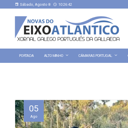
Sábado, Agosto 8
10:26:43
PORTADA
ALTO MINHO
CÁMARAS PORTUGAL
05
Ago