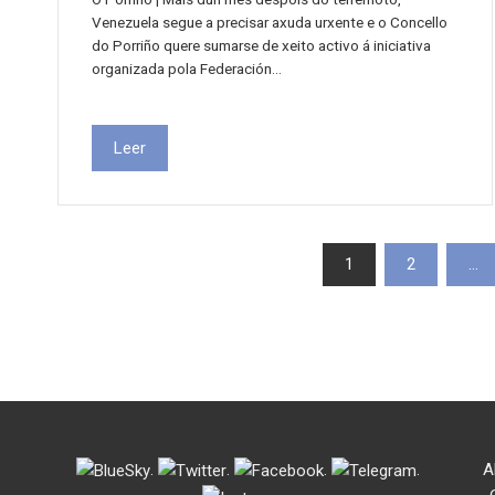
Venezuela segue a precisar axuda urxente e o Concello
do Porriño quere sumarse de xeito activo á iniciativa
organizada pola Federación…
Leer
Paxinación
1
2
…
de
entradas
.
.
.
.
A