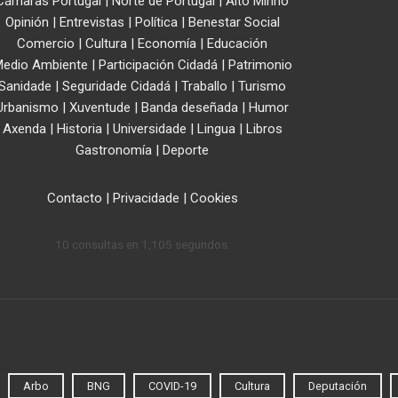
Cámaras Portugal
|
Norte de Portugal
|
Alto Minho
Opinión
|
Entrevistas
|
Política
|
Benestar Social
Comercio
|
Cultura
|
Economía
|
Educación
edio Ambiente
|
Participación Cidadá
|
Patrimonio
Sanidade
|
Seguridade Cidadá
|
Traballo
|
Turismo
Urbanismo
|
Xuventude
|
Banda deseñada
|
Humor
Axenda
|
Historia
|
Universidade
|
Lingua
|
Libros
Gastronomía
|
Deporte
Contacto
|
Privacidade
|
Cookies
10 consultas en 1,105 segundos.
Arbo
BNG
COVID-19
Cultura
Deputación