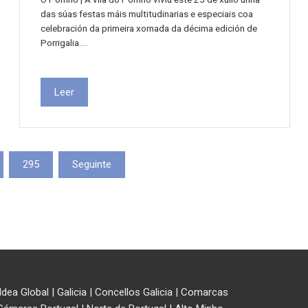
das súas festas máis multitudinarias e especiais coa
celebración da primeira xornada da décima edición de
Porrigalia.…
Leer
295
Seguinte
ldea Global
|
Galicia
|
Concellos Galicia
|
Comarcas