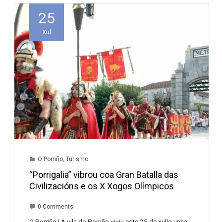
25
Xul
O Porriño
,
Turismo
“Porrigalia” vibrou coa Gran Batalla das
Civilizacións e os X Xogos Olímpicos
0 Comments
O Porriño | A vila do Porriño viviu este 25 de xullo unha