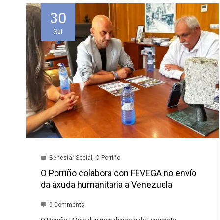
30
Xul
Benestar Social
,
O Porriño
O Porriño colabora con FEVEGA no envío
da axuda humanitaria a Venezuela
0 Comments
O Porriño | Máis dun mes despois do terremoto,