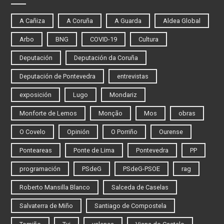
A Cañiza
A Coruña
A Guarda
Aldea Global
Arbo
BNG
COVID-19
Cultura
Deputación
Deputación da Coruña
Deputación de Pontevedra
entrevistas
exposición
Lugo
Mondariz
Monforte de Lemos
Monção
Mos
obras
O Covelo
Opinión
O Porriño
Ourense
Ponteareas
Ponte de Lima
Pontevedra
PP
programación
PSdeG
PSdeG-PSOE
rag
Roberto Mansilla Blanco
Salceda de Caselas
Salvaterra de Miño
Santiago de Compostela