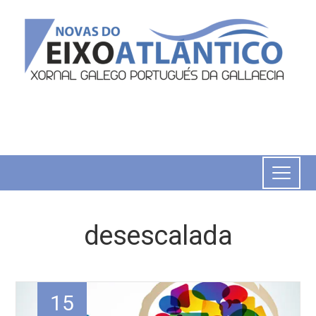
desescalada
15