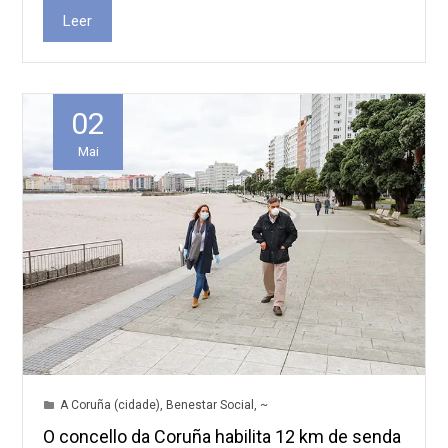
Leer
02
Mai
A Coruña (cidade)
,
Benestar Social
,
~
O concello da Coruña habilita 12 km de senda