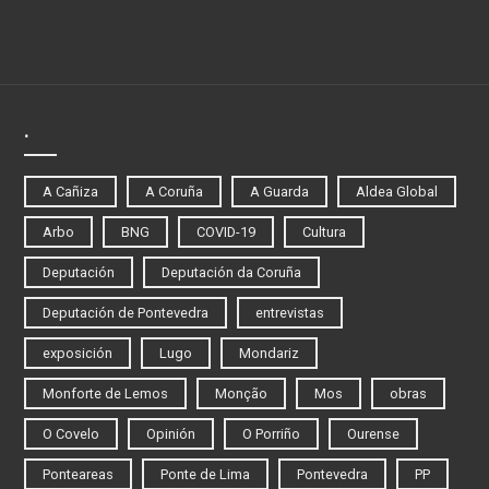
.
A Cañiza
A Coruña
A Guarda
Aldea Global
Arbo
BNG
COVID-19
Cultura
Deputación
Deputación da Coruña
Deputación de Pontevedra
entrevistas
exposición
Lugo
Mondariz
Monforte de Lemos
Monção
Mos
obras
O Covelo
Opinión
O Porriño
Ourense
Ponteareas
Ponte de Lima
Pontevedra
PP