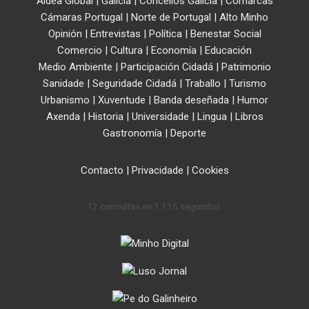
Aldea Global
|
Galicia
|
Concellos Galicia
|
Comarcas
Cámaras Portugal
|
Norte de Portugal
|
Alto Minho
Opinión
|
Entrevistas
|
Política
|
Benestar Social
Comercio
|
Cultura
|
Economía
|
Educación
Medio Ambiente
|
Participación Cidadá
|
Patrimonio
Sanidade
|
Seguridade Cidadá
|
Traballo
|
Turismo
Urbanismo
|
Xuventude
|
Banda deseñada
|
Humor
Axenda
|
Historia
|
Universidade
|
Lingua
|
Libros
Gastronomía
|
Deporte
Contacto
|
Privacidade
|
Cookies
12 consultas en 1,115 segundos.