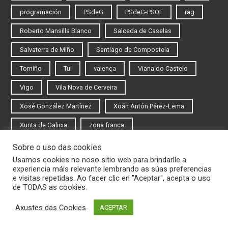
programación
PSdeG
PSdeG-PSOE
rag
Roberto Mansilla Blanco
Salceda de Caselas
Salvaterra de Miño
Santiago de Compostela
Tomiño
Tui
valença
Viana do Castelo
Vigo
Vila Nova de Cerveira
Xosé González Martínez
Xoán Antón Pérez-Lema
Xunta de Galicia
zona franca
Sobre o uso das cookies
Iniciar sesión
Usamos cookies no noso sitio web para brindarlle a
experiencia máis relevante lembrando as súas preferencias
Rexistrarse
e visitas repetidas. Ao facer clic en "Aceptar", acepta o uso
de TODAS as cookies.
Axustes das Cookies
ACEPTAR
© 2020 Novas do Eixo Atlántico