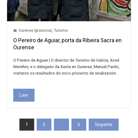
Ourense (provincia)
,
Turismo
O Pereiro de Aguiar, porta da Ribeira Sacra en
Ourense
O Pereiro de Aguiar | O director de Turismo de Galicia, Xosé
Merelles, e o delegado da Xunta en Ourense, Manuel Pardo,
visitaron os resultados do novo proxecto de sinalización…
Leer
Paxinación
1
2
…
6
Seguinte
de