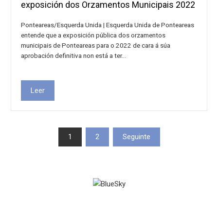
exposición dos Orzamentos Municipais 2022
Ponteareas/Esquerda Unida | Esquerda Unida de Ponteareas
entende que a exposición pública dos orzamentos
municipais de Ponteareas para o 2022 de cara á súa
aprobación definitiva non está a ter…
Leer
Paxinación
1
2
Seguinte
de
entradas