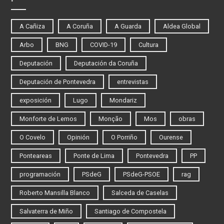
A Cañiza
A Coruña
A Guarda
Aldea Global
Arbo
BNG
COVID-19
Cultura
Deputación
Deputación da Coruña
Deputación de Pontevedra
entrevistas
exposición
Lugo
Mondariz
Monforte de Lemos
Monção
Mos
obras
O Covelo
Opinión
O Porriño
Ourense
Ponteareas
Ponte de Lima
Pontevedra
PP
programación
PSdeG
PSdeG-PSOE
rag
Roberto Mansilla Blanco
Salceda de Caselas
Salvaterra de Miño
Santiago de Compostela