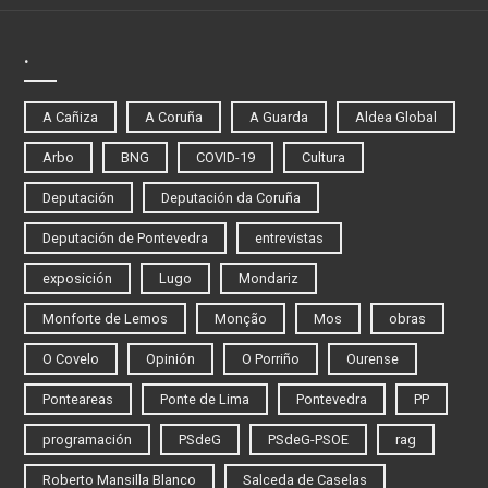
.
A Cañiza
A Coruña
A Guarda
Aldea Global
Arbo
BNG
COVID-19
Cultura
Deputación
Deputación da Coruña
Deputación de Pontevedra
entrevistas
exposición
Lugo
Mondariz
Monforte de Lemos
Monção
Mos
obras
O Covelo
Opinión
O Porriño
Ourense
Ponteareas
Ponte de Lima
Pontevedra
PP
programación
PSdeG
PSdeG-PSOE
rag
Roberto Mansilla Blanco
Salceda de Caselas