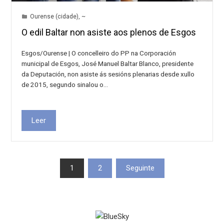
Ourense (cidade)
,
~
O edil Baltar non asiste aos plenos de Esgos
Esgos/Ourense | O concelleiro do PP na Corporación
municipal de Esgos, José Manuel Baltar Blanco, presidente
da Deputación, non asiste ás sesións plenarias desde xullo
de 2015, segundo sinalou o…
Leer
Paxinación
1
2
Seguinte
de
entradas