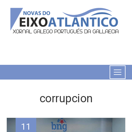
corrupcion
11