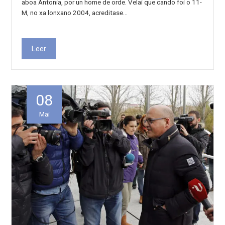
aboa Antonia, por un home de orde. Velaí que cando foi o 11-
M, no xa lonxano 2004, acreditase…
Leer
08
Mai