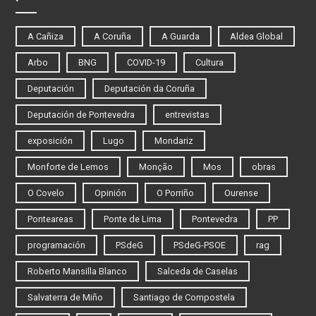
A Cañiza
A Coruña
A Guarda
Aldea Global
Arbo
BNG
COVID-19
Cultura
Deputación
Deputación da Coruña
Deputación de Pontevedra
entrevistas
exposición
Lugo
Mondariz
Monforte de Lemos
Monção
Mos
obras
O Covelo
Opinión
O Porriño
Ourense
Ponteareas
Ponte de Lima
Pontevedra
PP
programación
PSdeG
PSdeG-PSOE
rag
Roberto Mansilla Blanco
Salceda de Caselas
Salvaterra de Miño
Santiago de Compostela