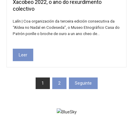
Xacobeo 2022, o ano do rexurdimento
colectivo
Lalín | Coa organización da terceira edición consecutiva da
“Aldea no Nadal en Codeseda”, o Museo Etnográfico Casa do
Patrón ponlle o broche de ouro a un ano cheo de…
Leer
Paxinación
1
2
Seguinte
de
entradas