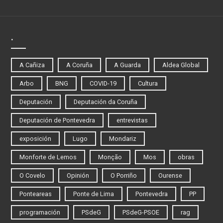
.
A Cañiza
A Coruña
A Guarda
Aldea Global
Arbo
BNG
COVID-19
Cultura
Deputación
Deputación da Coruña
Deputación de Pontevedra
entrevistas
exposición
Lugo
Mondariz
Monforte de Lemos
Monção
Mos
obras
O Covelo
Opinión
O Porriño
Ourense
Ponteareas
Ponte de Lima
Pontevedra
PP
programación
PSdeG
PSdeG-PSOE
rag