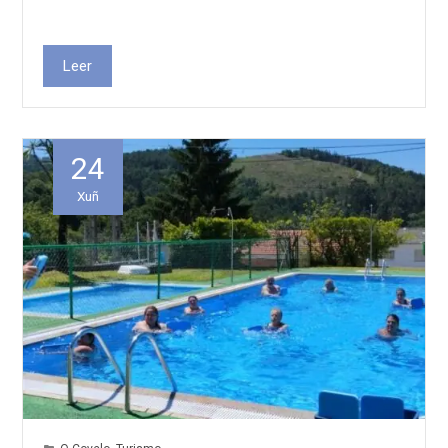
Leer
24
Xuñ