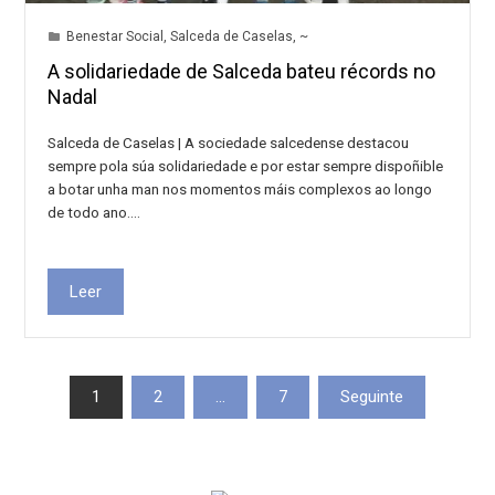
Benestar Social
,
Salceda de Caselas
,
~
A solidariedade de Salceda bateu récords no
Nadal
Salceda de Caselas | A sociedade salcedense destacou
sempre pola súa solidariedade e por estar sempre dispoñible
a botar unha man nos momentos máis complexos ao longo
de todo ano.…
Leer
Paxinación
1
2
…
7
Seguinte
de
entradas