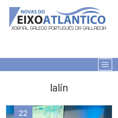
lalín
22