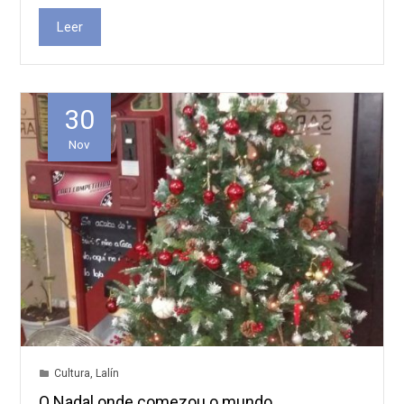
Leer
30
Nov
Cultura
,
Lalín
O Nadal onde comezou o mundo