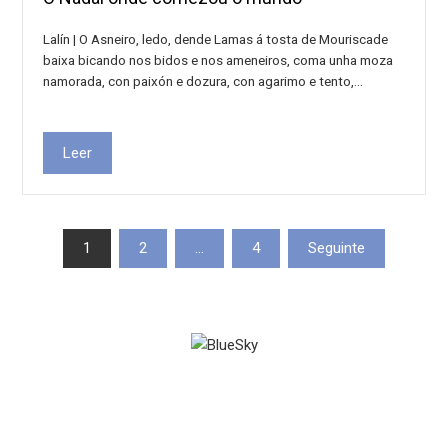
Lalín | O Asneiro, ledo, dende Lamas á tosta de Mouriscade
baixa bicando nos bidos e nos ameneiros, coma unha moza
namorada, con paixón e dozura, con agarimo e tento,…
Leer
Paxinación
1
2
…
4
Seguinte
de
entradas