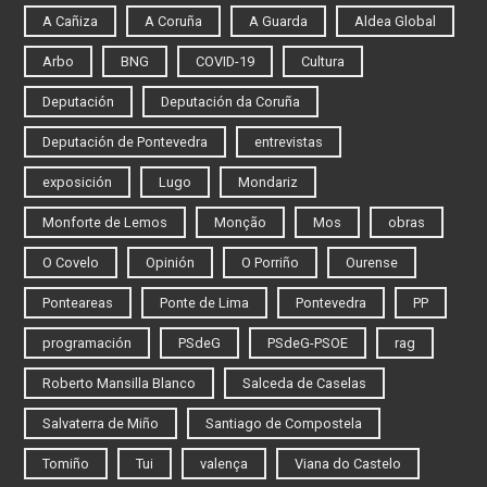
A Cañiza
A Coruña
A Guarda
Aldea Global
Arbo
BNG
COVID-19
Cultura
Deputación
Deputación da Coruña
Deputación de Pontevedra
entrevistas
exposición
Lugo
Mondariz
Monforte de Lemos
Monção
Mos
obras
O Covelo
Opinión
O Porriño
Ourense
Ponteareas
Ponte de Lima
Pontevedra
PP
programación
PSdeG
PSdeG-PSOE
rag
Roberto Mansilla Blanco
Salceda de Caselas
Salvaterra de Miño
Santiago de Compostela
Tomiño
Tui
valença
Viana do Castelo