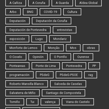
A Cañiza
A Coruña
A Guarda
Aldea Global
Arbo
BNG
COVID-19
Cultura
Deputación
Deputación da Coruña
Deputación de Pontevedra
entrevistas
exposición
Lugo
Mondariz
Monforte de Lemos
Monção
Mos
obras
O Covelo
Opinión
O Porriño
Ourense
Ponteareas
Ponte de Lima
Pontevedra
PP
programación
PSdeG
PSdeG-PSOE
rag
Roberto Mansilla Blanco
Salceda de Caselas
Salvaterra de Miño
Santiago de Compostela
Tomiño
Tui
valença
Viana do Castelo