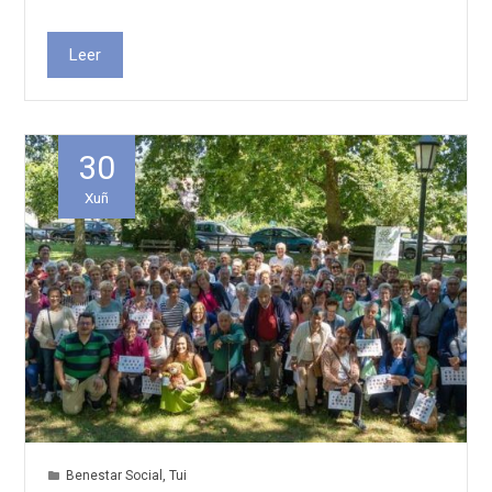
Leer
30
Xuñ
Benestar Social
,
Tui