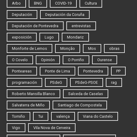
Arbo
BNG
COVID-19
Cultura
Deputación
Deputación da Coruña
Deputación de Pontevedra
entrevistas
exposición
Lugo
Mondariz
Monforte de Lemos
Monção
Mos
obras
O Covelo
Opinión
O Porriño
Ourense
Ponteareas
Ponte de Lima
Pontevedra
PP
programación
PSdeG
PSdeG-PSOE
rag
Roberto Mansilla Blanco
Salceda de Caselas
Salvaterra de Miño
Santiago de Compostela
Tomiño
Tui
valença
Viana do Castelo
Vigo
Vila Nova de Cerveira