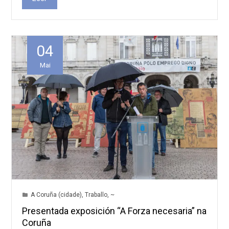
04
Mai
A Coruña (cidade)
,
Traballo
,
~
Presentada exposición “A Forza necesaria” na
Coruña