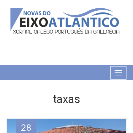
taxas
28