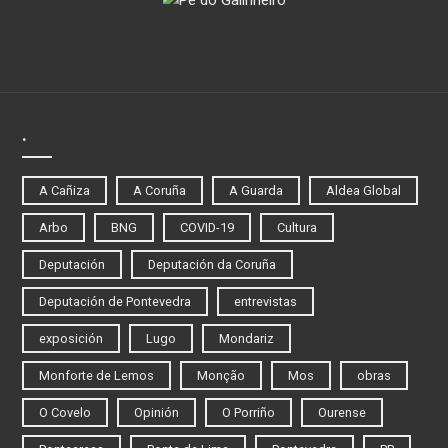
.
A Cañiza
A Coruña
A Guarda
Aldea Global
Arbo
BNG
COVID-19
Cultura
Deputación
Deputación da Coruña
Deputación de Pontevedra
entrevistas
exposición
Lugo
Mondariz
Monforte de Lemos
Monção
Mos
obras
O Covelo
Opinión
O Porriño
Ourense