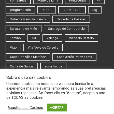
Ponteareas
Ponte de Lima
Pontevedra
PP
programación
PSdeG
PSdeG-PSOE
rag
Roberto Mansilla Blanco
Salceda de Caselas
Salvaterra de Miño
Santiago de Compostela
Tomiño
Tui
valença
Viana do Castelo
Vigo
Vila Nova de Cerveira
Xosé González Martínez
Xoán Antón Pérez-Lema
Xunta de Galicia
zona franca
Sobre o uso das cookies
Iniciar sesión
Usamos cookies no noso sitio web para brindarlle a
experiencia máis relevante lembrando as súas preferencias
Rexistrarse
e visitas repetidas. Ao facer clic en "Aceptar", acepta o uso
de TODAS as cookies.
Axustes das Cookies
ACEPTAR
© 2020 Novas do Eixo Atlántico