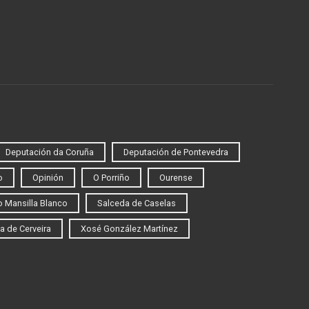
Deputación da Coruña
Deputación de Pontevedra
o
Opinión
O Porriño
Ourense
 Mansilla Blanco
Salceda de Caselas
a de Cerveira
Xosé González Martínez