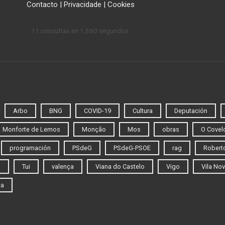
Contacto
|
Privacidade
|
Cookies
11 consultas en 1,360 segundos.
Arbo
BNG
COVID-19
Cultura
Deputación
Monforte de Lemos
Monção
Mos
obras
O Covel
programación
PSdeG
PSdeG-PSOE
rag
Roberto
o
Tui
valença
Viana do Castelo
Vigo
Vila Nov
ca