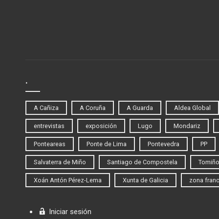
.
A Cañiza
A Coruña
A Guarda
Aldea Global
entrevistas
exposición
Lugo
Mondariz
Ponteareas
Ponte de Lima
Pontevedra
PP
Salvaterra de Miño
Santiago de Compostela
Tomiñ
Xoán Antón Pérez-Lema
Xunta de Galicia
zona fran
Iniciar sesión