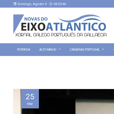
Domingo, Agosto 9
09:29:47
PORTADA
ALTO MINHO
CÁMARAS PORTUGAL
25
Mar