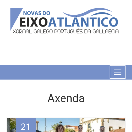
Axenda
21