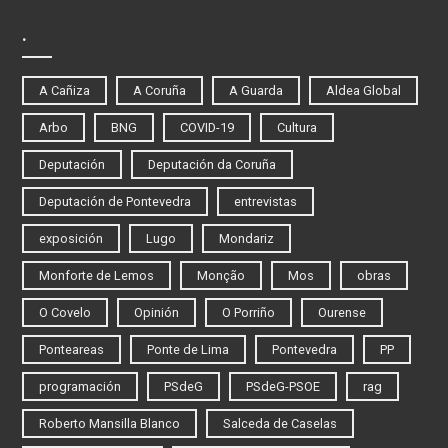
.
A Cañiza
A Coruña
A Guarda
Aldea Global
Arbo
BNG
COVID-19
Cultura
Deputación
Deputación da Coruña
Deputación de Pontevedra
entrevistas
exposición
Lugo
Mondariz
Monforte de Lemos
Monção
Mos
obras
O Covelo
Opinión
O Porriño
Ourense
Ponteareas
Ponte de Lima
Pontevedra
PP
programación
PSdeG
PSdeG-PSOE
rag
Roberto Mansilla Blanco
Salceda de Caselas