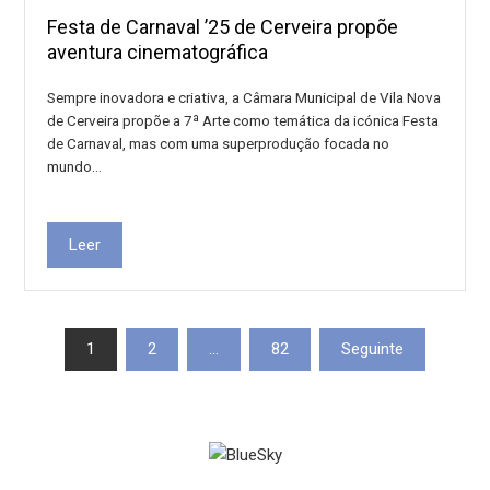
Festa de Carnaval ’25 de Cerveira propõe
aventura cinematográfica
Sempre inovadora e criativa, a Câmara Municipal de Vila Nova
de Cerveira propõe a 7ª Arte como temática da icónica Festa
de Carnaval, mas com uma superprodução focada no
mundo…
Leer
Paxinación
1
2
…
82
Seguinte
de
entradas