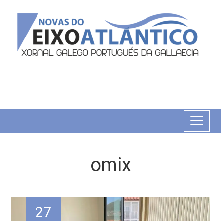
omix
27