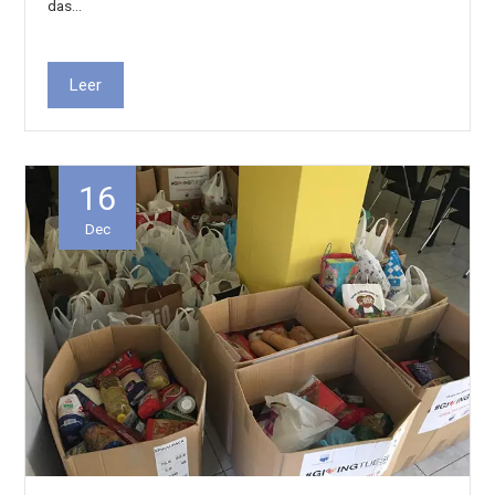
das…
Leer
16
Dec