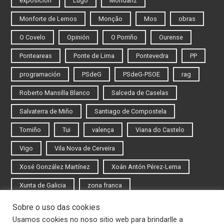
exposición
Lugo
Mondariz
Monforte de Lemos
Monção
Mos
obras
O Covelo
Opinión
O Porriño
Ourense
Ponteareas
Ponte de Lima
Pontevedra
PP
programación
PSdeG
PSdeG-PSOE
rag
Roberto Mansilla Blanco
Salceda de Caselas
Salvaterra de Miño
Santiago de Compostela
Tomiño
Tui
valença
Viana do Castelo
Vigo
Vila Nova de Cerveira
Xosé González Martínez
Xoán Antón Pérez-Lema
Xunta de Galicia
zona franca
Sobre o uso das cookies
Iniciar sesión
Usamos cookies no noso sitio web para brindarlle a