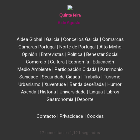
Quinta feira
6 de Agosto
Aldea Global
|
Galicia
|
Concellos Galicia
|
Comarcas
Cámaras Portugal
|
Norte de Portugal
|
Alto Minho
Opinión
|
Entrevistas
|
Política
|
Benestar Social
Comercio
|
Cultura
|
Economía
|
Educación
Medio Ambiente
|
Participación Cidadá
|
Patrimonio
Sanidade
|
Seguridade Cidadá
|
Traballo
|
Turismo
Urbanismo
|
Xuventude
|
Banda deseñada
|
Humor
Axenda
|
Historia
|
Universidade
|
Lingua
|
Libros
Gastronomía
|
Deporte
Contacto
|
Privacidade
|
Cookies
17 consultas en 1,121 segundos.