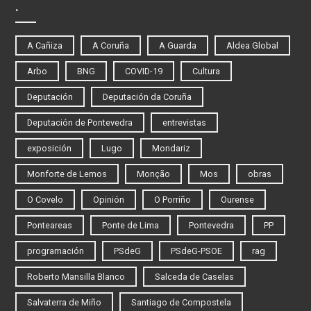
.
A Cañiza
A Coruña
A Guarda
Aldea Global
Arbo
BNG
COVID-19
Cultura
Deputación
Deputación da Coruña
Deputación de Pontevedra
entrevistas
exposición
Lugo
Mondariz
Monforte de Lemos
Monção
Mos
obras
O Covelo
Opinión
O Porriño
Ourense
Ponteareas
Ponte de Lima
Pontevedra
PP
programación
PSdeG
PSdeG-PSOE
rag
Roberto Mansilla Blanco
Salceda de Caselas
Salvaterra de Miño
Santiago de Compostela