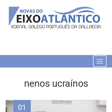
nenos ucraínos
01