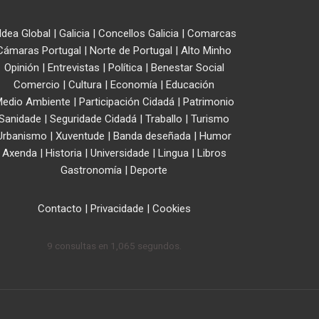
ldea Global
|
Galicia
|
Concellos Galicia
|
Comarcas
Cámaras Portugal
|
Norte de Portugal
|
Alto Minho
Opinión
|
Entrevistas
|
Política
|
Benestar Social
Comercio
|
Cultura
|
Economía
|
Educación
edio Ambiente
|
Participación Cidadá
|
Patrimonio
Sanidade
|
Seguridade Cidadá
|
Traballo
|
Turismo
Urbanismo
|
Xuventude
|
Banda deseñada
|
Humor
Axenda
|
Historia
|
Universidade
|
Lingua
|
Libros
Gastronomía
|
Deporte
Contacto
|
Privacidade
|
Cookies
9 consultas en 1,065 segundos.