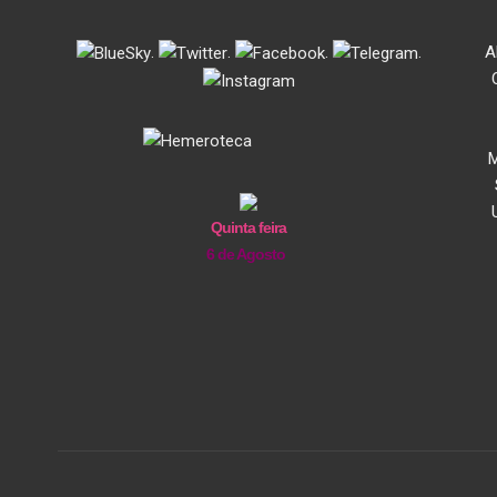
.
.
.
.
A
M
Quinta feira
6 de Agosto