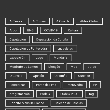
.
A Cañiza
A Coruña
A Guarda
Aldea Global
Arbo
BNG
COVID-19
Cultura
Deputación
Deputación da Coruña
Deputación de Pontevedra
entrevistas
exposición
Lugo
Mondariz
Monforte de Lemos
Monção
Mos
obras
O Covelo
Opinión
O Porriño
Ourense
Ponteareas
Ponte de Lima
Pontevedra
PP
programación
PSdeG
PSdeG-PSOE
rag
Roberto Mansilla Blanco
Salceda de Caselas