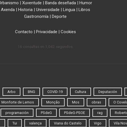
Urbanismo
|
Xuventude
|
Banda deseñada
|
Humor
Axenda
|
Historia
|
Universidade
|
Lingua
|
Libros
Gastronomía
|
Deporte
Contacto
|
Privacidade
|
Cookies
16 consultas en 1,042 segundos.
Arbo
BNG
COVID-19
Cultura
Deputación
Monforte de Lemos
Monção
Mos
obras
O Covel
programación
PSdeG
PSdeG-PSOE
rag
Roberto
o
Tui
valença
Viana do Castelo
Vigo
Vila Nov