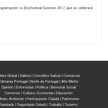
ogramación co Enofestival Ourense 2017, que se celebrará
ldea Global
|
Galicia
|
Concellos Galicia
|
Comarcas
Cámaras Portugal
|
Norte de Portugal
|
Alto Minho
Opinión
|
Entrevistas
|
Política
|
Benestar Social
Comercio
|
Cultura
|
Economía
|
Educación
edio Ambiente
|
Participación Cidadá
|
Patrimonio
Sanidade
|
Seguridade Cidadá
|
Traballo
|
Turismo