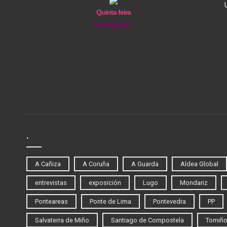
Quinta feira
6 de Agosto
.
A Cañiza
A Coruña
A Guarda
Aldea Global
entrevistas
exposición
Lugo
Mondariz
Ponteareas
Ponte de Lima
Pontevedra
PP
Salvaterra de Miño
Santiago de Compostela
Tomiñ