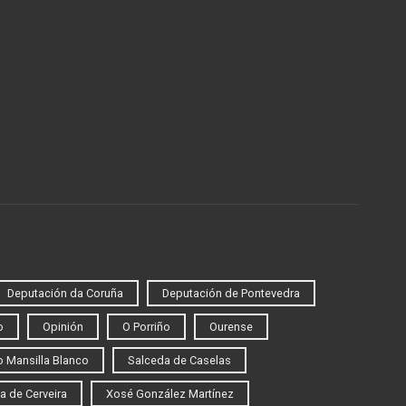
Deputación da Coruña
Deputación de Pontevedra
o
Opinión
O Porriño
Ourense
 Mansilla Blanco
Salceda de Caselas
a de Cerveira
Xosé González Martínez