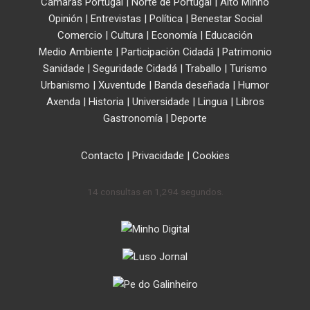
Cámaras Portugal
|
Norte de Portugal
|
Alto Minho
Opinión
|
Entrevistas
|
Política
|
Benestar Social
Comercio
|
Cultura
|
Economía
|
Educación
Medio Ambiente
|
Participación Cidadá
|
Patrimonio
Sanidade
|
Seguridade Cidadá
|
Traballo
|
Turismo
Urbanismo
|
Xuventude
|
Banda deseñada
|
Humor
Axenda
|
Historia
|
Universidade
|
Lingua
|
Libros
Gastronomía
|
Deporte
Contacto
|
Privacidade
|
Cookies
14 consultas en 1,294 segundos.