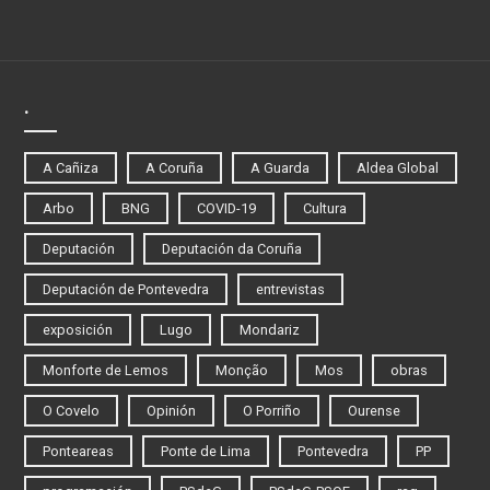
.
A Cañiza
A Coruña
A Guarda
Aldea Global
Arbo
BNG
COVID-19
Cultura
Deputación
Deputación da Coruña
Deputación de Pontevedra
entrevistas
exposición
Lugo
Mondariz
Monforte de Lemos
Monção
Mos
obras
O Covelo
Opinión
O Porriño
Ourense
Ponteareas
Ponte de Lima
Pontevedra
PP