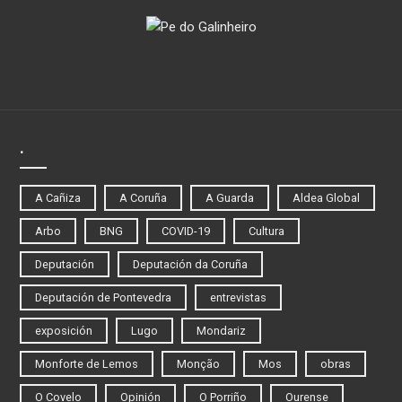
.
A Cañiza
A Coruña
A Guarda
Aldea Global
Arbo
BNG
COVID-19
Cultura
Deputación
Deputación da Coruña
Deputación de Pontevedra
entrevistas
exposición
Lugo
Mondariz
Monforte de Lemos
Monção
Mos
obras
O Covelo
Opinión
O Porriño
Ourense