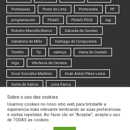
Ponteareas
Ponte de Lima
Pontevedra
PP
programación
PSdeG
PSdeG-PSOE
rag
Roberto Mansilla Blanco
Salceda de Caselas
Salvaterra de Miño
Santiago de Compostela
Tomiño
Tui
valença
Viana do Castelo
Vigo
Vila Nova de Cerveira
Xosé González Martínez
Xoán Antón Pérez-Lema
Xunta de Galicia
zona franca
Sobre o uso das cookies
Iniciar sesión
Usamos cookies no noso sitio web para brindarlle a
experiencia máis relevante lembrando as súas preferencias
Rexistrarse
e visitas repetidas. Ao facer clic en "Aceptar", acepta o uso
de TODAS as cookies.