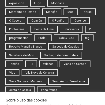
exposición
Lugo
Mondariz
Monforte de Lemos
Monção
Mos
obras
O Covelo
Opinión
O Porriño
Ourense
Ponteareas
Ponte de Lima
Pontevedra
PP
programación
PSdeG
PSdeG-PSOE
rag
Roberto Mansilla Blanco
Salceda de Caselas
Salvaterra de Miño
Santiago de Compostela
Tomiño
Tui
valença
Viana do Castelo
Vigo
Vila Nova de Cerveira
Xosé González Martínez
Xoán Antón Pérez-Lema
Xunta de Galicia
zona franca
Sobre o uso das cookies
Iniciar sesión