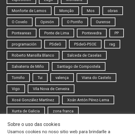
Monforte de Lemos
Monção
Mos
obras
O Covelo
Opinión
O Porriño
Ourense
Ponteareas
Ponte de Lima
Pontevedra
PP
programación
PSdeG
PSdeG-PSOE
rag
Roberto Mansilla Blanco
Salceda de Caselas
Salvaterra de Miño
Santiago de Compostela
Tomiño
Tui
valença
Viana do Castelo
Vigo
Vila Nova de Cerveira
Xosé González Martínez
Xoán Antón Pérez-Lema
Xunta de Galicia
zona franca
Sobre o uso das cookies
Iniciar sesión
Usamos cookies no noso sitio web para brindarlle a