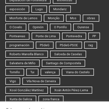
Deputación de Pontevedra
entrevistas
exposición
Lugo
Mondariz
Monforte de Lemos
Monção
Mos
obras
O Covelo
Opinión
O Porriño
Ourense
Ponteareas
Ponte de Lima
Pontevedra
PP
programación
PSdeG
PSdeG-PSOE
rag
Roberto Mansilla Blanco
Salceda de Caselas
Salvaterra de Miño
Santiago de Compostela
Tomiño
Tui
valença
Viana do Castelo
Vigo
Vila Nova de Cerveira
Xosé González Martínez
Xoán Antón Pérez-Lema
Xunta de Galicia
zona franca