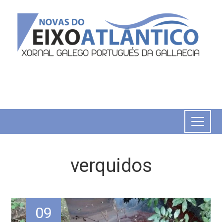
verquidos
09