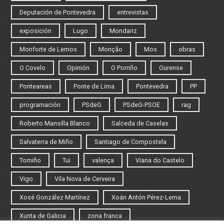
Deputación de Pontevedra
entrevistas
exposición
Lugo
Mondariz
Monforte de Lemos
Monção
Mos
obras
O Covelo
Opinión
O Porriño
Ourense
Ponteareas
Ponte de Lima
Pontevedra
PP
programación
PSdeG
PSdeG-PSOE
rag
Roberto Mansilla Blanco
Salceda de Caselas
Salvaterra de Miño
Santiago de Compostela
Tomiño
Tui
valença
Viana do Castelo
Vigo
Vila Nova de Cerveira
Xosé González Martínez
Xoán Antón Pérez-Lema
Xunta de Galicia
zona franca