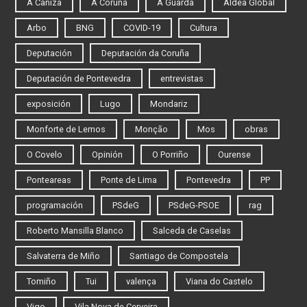
A Cañiza
A Coruña
A Guarda
Aldea Global
Arbo
BNG
COVID-19
Cultura
Deputación
Deputación da Coruña
Deputación de Pontevedra
entrevistas
exposición
Lugo
Mondariz
Monforte de Lemos
Monção
Mos
obras
O Covelo
Opinión
O Porriño
Ourense
Ponteareas
Ponte de Lima
Pontevedra
PP
programación
PSdeG
PSdeG-PSOE
rag
Roberto Mansilla Blanco
Salceda de Caselas
Salvaterra de Miño
Santiago de Compostela
Tomiño
Tui
valença
Viana do Castelo
Vigo
Vila Nova de Cerveira