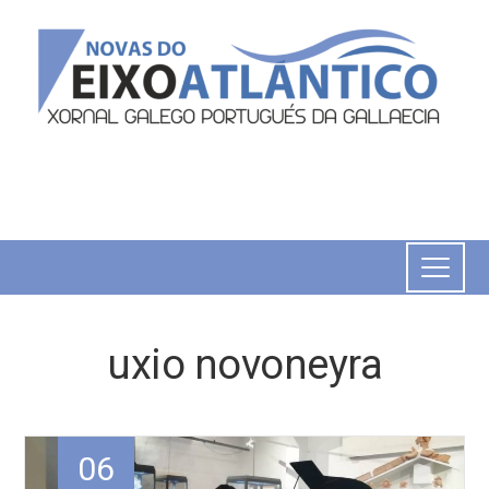
uxio novoneyra
06