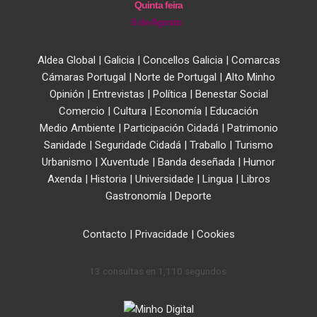
Quinta feira
6 de Agosto
Aldea Global
|
Galicia
|
Concellos Galicia
|
Comarcas
Cámaras Portugal
|
Norte de Portugal
|
Alto Minho
Opinión
|
Entrevistas
|
Política
|
Benestar Social
Comercio
|
Cultura
|
Economía
|
Educación
Medio Ambiente
|
Participación Cidadá
|
Patrimonio
Sanidade
|
Seguridade Cidadá
|
Traballo
|
Turismo
Urbanismo
|
Xuventude
|
Banda deseñada
|
Humor
Axenda
|
Historia
|
Universidade
|
Lingua
|
Libros
Gastronomía
|
Deporte
Contacto
|
Privacidade
|
Cookies
13 consultas en 1,110 segundos.