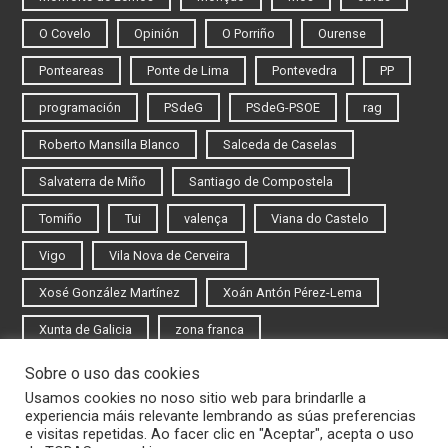
O Covelo
Opinión
O Porriño
Ourense
Ponteareas
Ponte de Lima
Pontevedra
PP
programación
PSdeG
PSdeG-PSOE
rag
Roberto Mansilla Blanco
Salceda de Caselas
Salvaterra de Miño
Santiago de Compostela
Tomiño
Tui
valença
Viana do Castelo
Vigo
Vila Nova de Cerveira
Xosé González Martínez
Xoán Antón Pérez-Lema
Xunta de Galicia
zona franca
Sobre o uso das cookies
Iniciar sesión
Usamos cookies no noso sitio web para brindarlle a
experiencia máis relevante lembrando as súas preferencias
Rexistrarse
e visitas repetidas. Ao facer clic en "Aceptar", acepta o uso