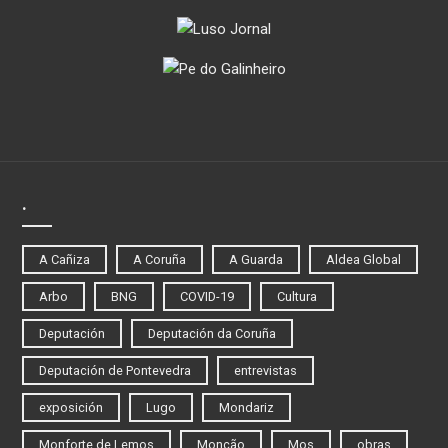
.
A Cañiza
A Coruña
A Guarda
Aldea Global
Arbo
BNG
COVID-19
Cultura
Deputación
Deputación da Coruña
Deputación de Pontevedra
entrevistas
exposición
Lugo
Mondariz
Monforte de Lemos
Monção
Mos
obras