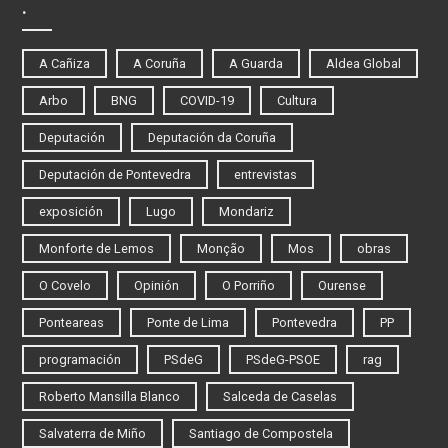
.
A Cañiza
A Coruña
A Guarda
Aldea Global
Arbo
BNG
COVID-19
Cultura
Deputación
Deputación da Coruña
Deputación de Pontevedra
entrevistas
exposición
Lugo
Mondariz
Monforte de Lemos
Monção
Mos
obras
O Covelo
Opinión
O Porriño
Ourense
Ponteareas
Ponte de Lima
Pontevedra
PP
programación
PSdeG
PSdeG-PSOE
rag
Roberto Mansilla Blanco
Salceda de Caselas
Salvaterra de Miño
Santiago de Compostela