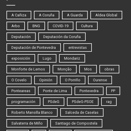
A Cañiza
A Coruña
A Guarda
Aldea Global
Arbo
BNG
COVID-19
Cultura
Deputación
Deputación da Coruña
Deputación de Pontevedra
entrevistas
exposición
Lugo
Mondariz
Monforte de Lemos
Monção
Mos
obras
O Covelo
Opinión
O Porriño
Ourense
Ponteareas
Ponte de Lima
Pontevedra
PP
programación
PSdeG
PSdeG-PSOE
rag
Roberto Mansilla Blanco
Salceda de Caselas
Salvaterra de Miño
Santiago de Compostela