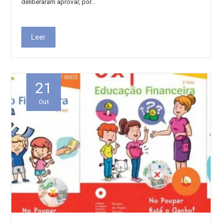
deliberaram aprovar, por…
Leer
21
Out