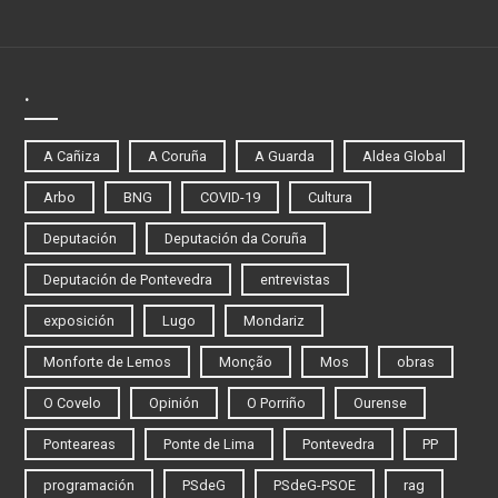
.
A Cañiza
A Coruña
A Guarda
Aldea Global
Arbo
BNG
COVID-19
Cultura
Deputación
Deputación da Coruña
Deputación de Pontevedra
entrevistas
exposición
Lugo
Mondariz
Monforte de Lemos
Monção
Mos
obras
O Covelo
Opinión
O Porriño
Ourense
Ponteareas
Ponte de Lima
Pontevedra
PP
programación
PSdeG
PSdeG-PSOE
rag