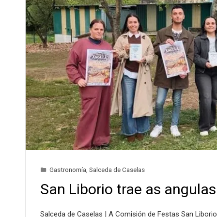
Gastronomía
,
Salceda de Caselas
San Liborio trae as angulas
Salceda de Caselas | A Comisión de Festas San Libori