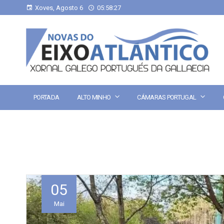
Xoves, Agosto 6
05:58:28
PORTADA
ALTO MINHO
CÁMARAS PORTUGAL
05
Mai