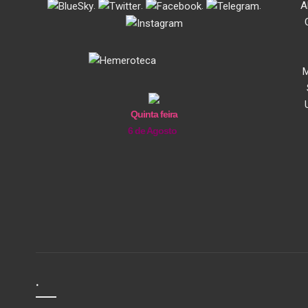
.
.
.
.
A
M
Quinta feira
6 de Agosto
.