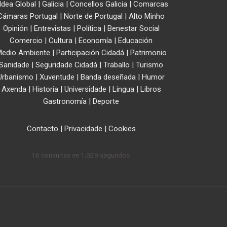
ldea Global
|
Galicia
|
Concellos Galicia
|
Comarcas
Cámaras Portugal
|
Norte de Portugal
|
Alto Minho
Opinión
|
Entrevistas
|
Política
|
Benestar Social
Comercio
|
Cultura
|
Economía
|
Educación
edio Ambiente
|
Participación Cidadá
|
Patrimonio
Sanidade
|
Seguridade Cidadá
|
Traballo
|
Turismo
Urbanismo
|
Xuventude
|
Banda deseñada
|
Humor
Axenda
|
Historia
|
Universidade
|
Lingua
|
Libros
Gastronomía
|
Deporte
Contacto
|
Privacidade
|
Cookies
16 consultas en 1,029 segundos.