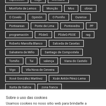
Monforte de Lemos
Monção
Mos
obras
O Covelo
Opinión
O Porriño
Ourense
Ponteareas
Ponte de Lima
Pontevedra
PP
programación
PSdeG
PSdeG-PSOE
rag
Roberto Mansilla Blanco
Salceda de Caselas
Salvaterra de Miño
Santiago de Compostela
Tomiño
Tui
valença
Viana do Castelo
Vigo
Vila Nova de Cerveira
Xosé González Martínez
Xoán Antón Pérez-Lema
Xunta de Galicia
zona franca
Sobre o uso das cookies
Iniciar sesión
Usamos cookies no noso sitio web para brindarlle a