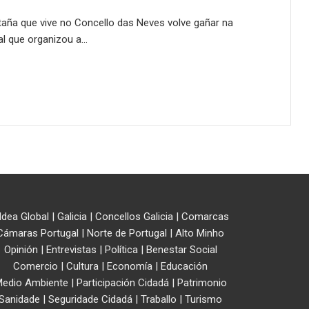
staña que vive no Concello das Neves volve gañar na
al que organizou a…
ldea Global
|
Galicia
|
Concellos Galicia
|
Comarcas
Cámaras Portugal
|
Norte de Portugal
|
Alto Minho
Opinión
|
Entrevistas
|
Política
|
Benestar Social
Comercio
|
Cultura
|
Economía
|
Educación
edio Ambiente
|
Participación Cidadá
|
Patrimonio
Sanidade
|
Seguridade Cidadá
|
Traballo
|
Turismo