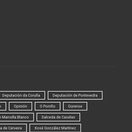
Deputación da Coruña
Deputación de Pontevedra
o
Opinión
O Porriño
Ourense
 Mansilla Blanco
Salceda de Caselas
a de Cerveira
Xosé González Martínez