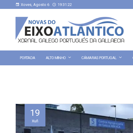
Xoves, Agosto 6
19:31:23
PORTADA
ALTO MINHO
CÁMARAS PORTUGAL
19
Xuñ