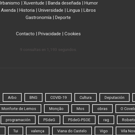
Urbanismo
|
Xuventude
|
Banda deseñada
|
Humor
Axenda
|
Historia
|
Universidade
|
Lingua
|
Libros
Gastronomía
|
Deporte
Contacto
|
Privacidade
|
Cookies
9 consultas en 1,193 segundos.
Arbo
BNG
COVID-19
Cultura
Deputación
Monforte de Lemos
Monção
Mos
obras
O Covel
programación
PSdeG
PSdeG-PSOE
rag
Roberto
o
Tui
valença
Viana do Castelo
Vigo
Vila Nov