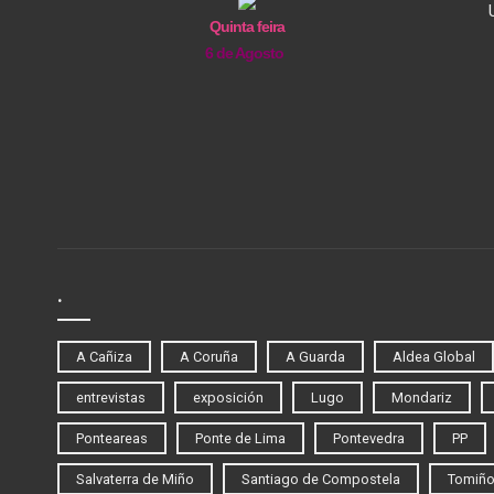
Quinta feira
6 de Agosto
.
A Cañiza
A Coruña
A Guarda
Aldea Global
entrevistas
exposición
Lugo
Mondariz
Ponteareas
Ponte de Lima
Pontevedra
PP
Salvaterra de Miño
Santiago de Compostela
Tomiñ