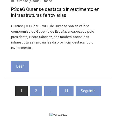
Ourense (cidade)
,
Tráfico
PSdeG Ourense destaca o investimento en
infraestruturas ferroviarias
Ourense | O PSdeG-PSOE de Ourense pon en valor o
compromiso do Goberno de España, encabezado polo
presidente, Pedro Sánchez, coa modernización das
infraestruturas ferroviarias da provincia, destacando o
investimento…
Leer
Paxinación
1
2
…
11
Seguinte
de
entradas