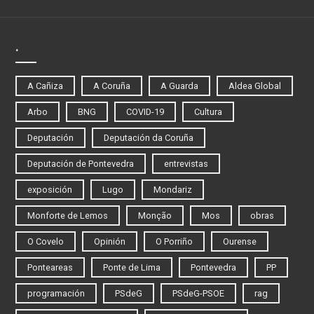
.
A Cañiza
A Coruña
A Guarda
Aldea Global
Arbo
BNG
COVID-19
Cultura
Deputación
Deputación da Coruña
Deputación de Pontevedra
entrevistas
exposición
Lugo
Mondariz
Monforte de Lemos
Monção
Mos
obras
O Covelo
Opinión
O Porriño
Ourense
Ponteareas
Ponte de Lima
Pontevedra
PP
programación
PSdeG
PSdeG-PSOE
rag