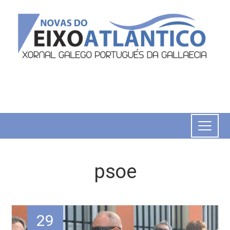
psoe
29