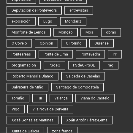
Deputación de Pontevedra
entrevistas
exposición
Lugo
Mondariz
Monforte de Lemos
Monção
Mos
obras
O Covelo
Opinión
O Porriño
Ourense
Ponteareas
Ponte de Lima
Pontevedra
PP
programación
PSdeG
PSdeG-PSOE
rag
Roberto Mansilla Blanco
Salceda de Caselas
Salvaterra de Miño
Santiago de Compostela
Tomiño
Tui
valença
Viana do Castelo
Vigo
Vila Nova de Cerveira
Xosé González Martínez
Xoán Antón Pérez-Lema
Xunta de Galicia
zona franca