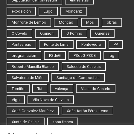
Deputación de Pontevedra
entrevistas
exposición
Lugo
Mondariz
Monforte de Lemos
Monção
Mos
obras
O Covelo
Opinión
O Porriño
Ourense
Ponteareas
Ponte de Lima
Pontevedra
PP
programación
PSdeG
PSdeG-PSOE
rag
Roberto Mansilla Blanco
Salceda de Caselas
Salvaterra de Miño
Santiago de Compostela
Tomiño
Tui
valença
Viana do Castelo
Vigo
Vila Nova de Cerveira
Xosé González Martínez
Xoán Antón Pérez-Lema
Xunta de Galicia
zona franca