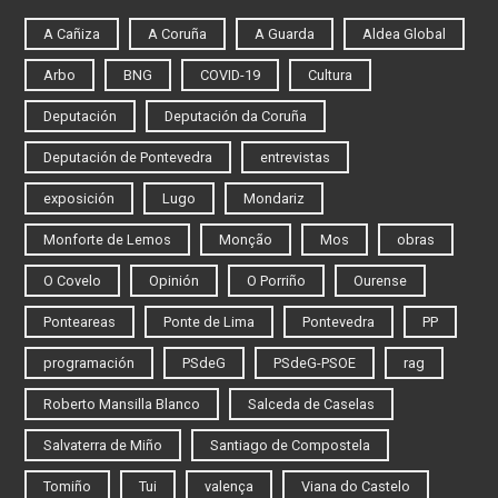
A Cañiza
A Coruña
A Guarda
Aldea Global
Arbo
BNG
COVID-19
Cultura
Deputación
Deputación da Coruña
Deputación de Pontevedra
entrevistas
exposición
Lugo
Mondariz
Monforte de Lemos
Monção
Mos
obras
O Covelo
Opinión
O Porriño
Ourense
Ponteareas
Ponte de Lima
Pontevedra
PP
programación
PSdeG
PSdeG-PSOE
rag
Roberto Mansilla Blanco
Salceda de Caselas
Salvaterra de Miño
Santiago de Compostela
Tomiño
Tui
valença
Viana do Castelo