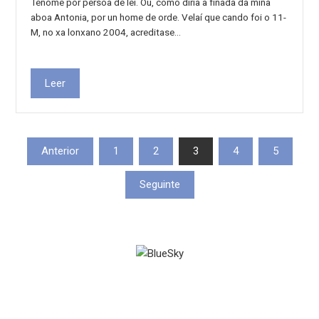
Téñome por persoa de lei. Ou, como diría a finada da miña
aboa Antonia, por un home de orde. Velaí que cando foi o 11-
M, no xa lonxano 2004, acreditase…
Leer
Paxinación
Anterior
1
2
3
4
5
de
Seguinte
entradas