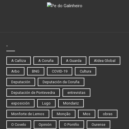
.
A Cañiza
A Coruña
A Guarda
Aldea Global
Arbo
BNG
COVID-19
Cultura
Deputación
Deputación da Coruña
Deputación de Pontevedra
entrevistas
exposición
Lugo
Mondariz
Monforte de Lemos
Monção
Mos
obras
O Covelo
Opinión
O Porriño
Ourense