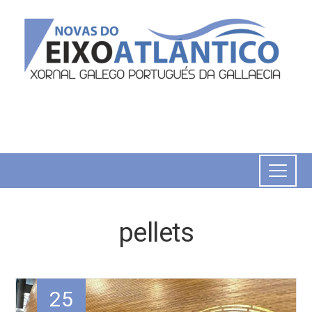
pellets
25