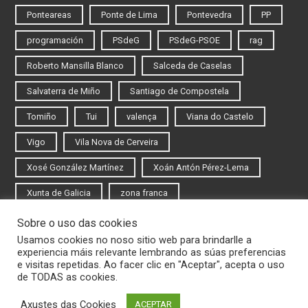
Ponteareas
Ponte de Lima
Pontevedra
PP
programación
PSdeG
PSdeG-PSOE
rag
Roberto Mansilla Blanco
Salceda de Caselas
Salvaterra de Miño
Santiago de Compostela
Tomiño
Tui
valença
Viana do Castelo
Vigo
Vila Nova de Cerveira
Xosé González Martínez
Xoán Antón Pérez-Lema
Xunta de Galicia
zona franca
Sobre o uso das cookies
Iniciar sesión
Usamos cookies no noso sitio web para brindarlle a
experiencia máis relevante lembrando as súas preferencias
Rexistrarse
e visitas repetidas. Ao facer clic en "Aceptar", acepta o uso
de TODAS as cookies.
Axustes das Cookies
ACEPTAR