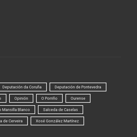
Deputación da Coruña
Deputación de Pontevedra
o
Opinión
O Porriño
Ourense
 Mansilla Blanco
Salceda de Caselas
a de Cerveira
Xosé González Martínez