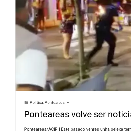
Política
,
Ponteareas
,
~
Ponteareas volve ser noticia
Ponteareas/ACiP | Este pasado venres unha pelexa termi