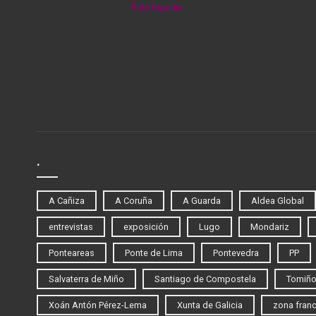
8 de Agosto
.
A Cañiza
A Coruña
A Guarda
Aldea Global
entrevistas
exposición
Lugo
Mondariz
Ponteareas
Ponte de Lima
Pontevedra
PP
Salvaterra de Miño
Santiago de Compostela
Tomiñ
Xoán Antón Pérez-Lema
Xunta de Galicia
zona fran