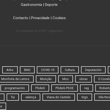
Gastronomía
|
Deporte
Contacto
|
Privacidade
|
Cookies
10 consultas en 0,831 segundos.
Arbo
BNG
COVID-19
Cultura
Deputación
Monforte de Lemos
Monção
Mos
obras
O Covel
programación
PSdeG
PSdeG-PSOE
rag
Roberto
o
Tui
valença
Viana do Castelo
Vigo
Vila Nov
ca