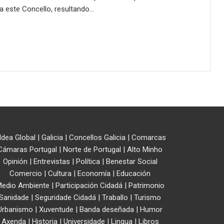
 a este Concello, resultando…
ldea Global
|
Galicia
|
Concellos Galicia
|
Comarcas
Cámaras Portugal
|
Norte de Portugal
|
Alto Minho
Opinión
|
Entrevistas
|
Política
|
Benestar Social
Comercio
|
Cultura
|
Economía
|
Educación
edio Ambiente
|
Participación Cidadá
|
Patrimonio
Sanidade
|
Seguridade Cidadá
|
Traballo
|
Turismo
Urbanismo
|
Xuventude
|
Banda deseñada
|
Humor
Axenda
|
Historia
|
Universidade
|
Lingua
|
Libros