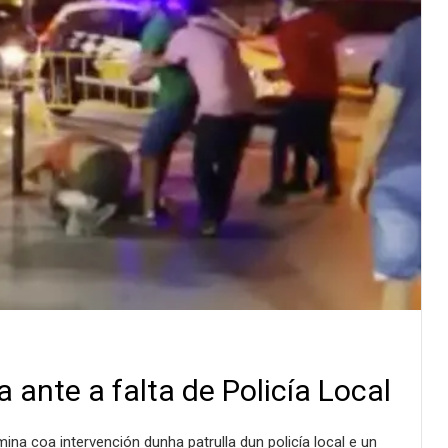
 ante a falta de Policía Local
na coa intervención dunha patrulla dun policía local e un