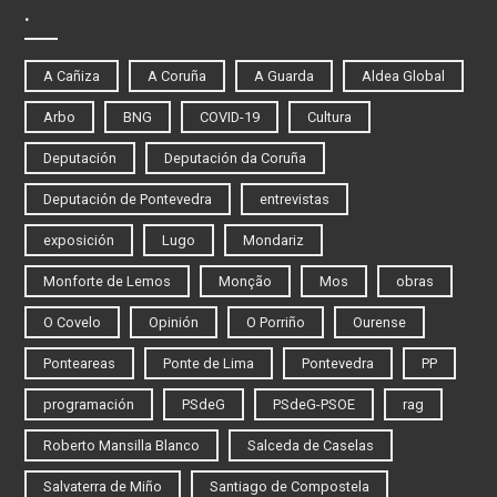
.
A Cañiza
A Coruña
A Guarda
Aldea Global
Arbo
BNG
COVID-19
Cultura
Deputación
Deputación da Coruña
Deputación de Pontevedra
entrevistas
exposición
Lugo
Mondariz
Monforte de Lemos
Monção
Mos
obras
O Covelo
Opinión
O Porriño
Ourense
Ponteareas
Ponte de Lima
Pontevedra
PP
programación
PSdeG
PSdeG-PSOE
rag
Roberto Mansilla Blanco
Salceda de Caselas
Salvaterra de Miño
Santiago de Compostela