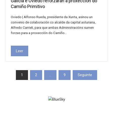
Galicia e Oviedo reforzarán a proxección do
Camiño Primitivo
Oviedo | Alfonso Rueda, presidente da Xunta, asinou un
convenio de colaboración co alcalde da capital asturiana,
Alfredo Canteli, para que ambas Administracións sumen
forzas para a proxección do Camiño…
Leer
Paxinación
1
2
…
9
Seguinte
de
entradas