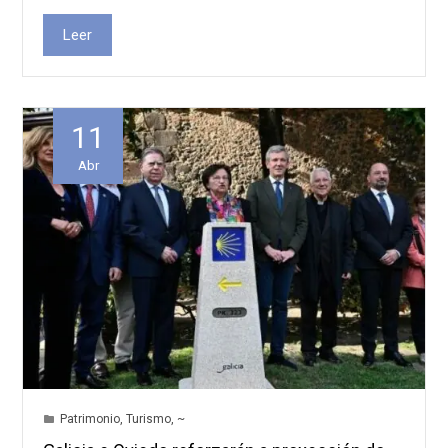
Leer
11
Abr
Patrimonio
,
Turismo
,
~