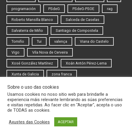
programación
PSdeG
PSdeG-PSOE
rag
Roberto Mansilla Blanco
Salceda de Caselas
Salvaterra de Miño
Santiago de Compostela
Tomiño
Tui
valença
Viana do Castelo
Vigo
Vila Nova de Cerveira
Xosé González Martínez
Xoán Antón Pérez-Lema
Xunta de Galicia
zona franca
Sobre o uso das cookies
Iniciar sesión
Usamos cookies no noso sitio web para brindarlle a
experiencia máis relevante lembrando as súas preferencias
Rexistrarse
e visitas repetidas. Ao facer clic en "Aceptar", acepta o uso
de TODAS as cookies.
Axustes das Cookies
ACEPTAR
© 2020 Novas do Eixo Atlántico