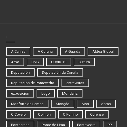
.
A Cañiza
A Coruña
A Guarda
Aldea Global
Arbo
BNG
COVID-19
Cultura
Deputación
Deputación da Coruña
Deputación de Pontevedra
entrevistas
exposición
Lugo
Mondariz
Monforte de Lemos
Monção
Mos
obras
O Covelo
Opinión
O Porriño
Ourense
Ponteareas
Ponte de Lima
Pontevedra
PP