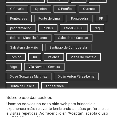
O Covelo
Opinión
O Porriño
Ourense
Ponteareas
Ponte de Lima
Pontevedra
PP
programación
PSdeG
PSdeG-PSOE
rag
Roberto Mansilla Blanco
Salceda de Caselas
Salvaterra de Miño
Santiago de Compostela
Tomiño
Tui
valença
Viana do Castelo
Vigo
Vila Nova de Cerveira
Xosé González Martínez
Xoán Antón Pérez-Lema
Xunta de Galicia
zona franca
Sobre o uso das cookies
Iniciar sesión
Usamos cookies no noso sitio web para brindarlle a
experiencia máis relevante lembrando as súas preferencias
Rexistrarse
e visitas repetidas. Ao facer clic en "Aceptar", acepta o uso