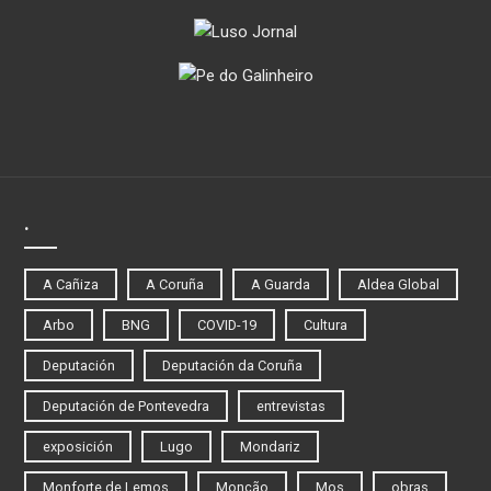
.
A Cañiza
A Coruña
A Guarda
Aldea Global
Arbo
BNG
COVID-19
Cultura
Deputación
Deputación da Coruña
Deputación de Pontevedra
entrevistas
exposición
Lugo
Mondariz
Monforte de Lemos
Monção
Mos
obras