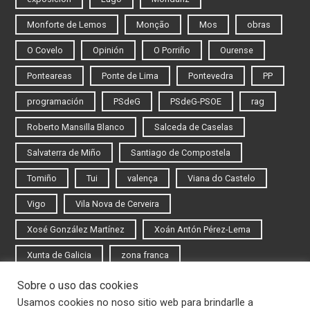
Monforte de Lemos
Monção
Mos
obras
O Covelo
Opinión
O Porriño
Ourense
Ponteareas
Ponte de Lima
Pontevedra
PP
programación
PSdeG
PSdeG-PSOE
rag
Roberto Mansilla Blanco
Salceda de Caselas
Salvaterra de Miño
Santiago de Compostela
Tomiño
Tui
valença
Viana do Castelo
Vigo
Vila Nova de Cerveira
Xosé González Martínez
Xoán Antón Pérez-Lema
Xunta de Galicia
zona franca
Sobre o uso das cookies
Iniciar sesión
Usamos cookies no noso sitio web para brindarlle a