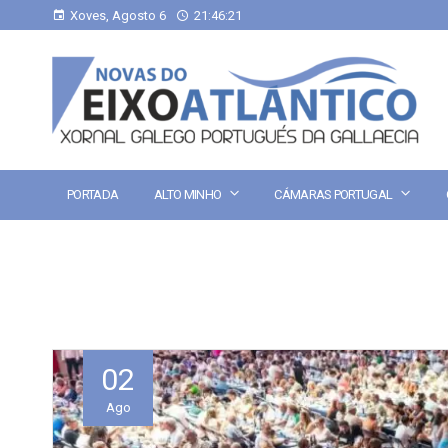
Xoves, Agosto 6
21:46:22
PORTADA
ALTO MINHO
CÁMARAS PORTUGAL
02
Ago