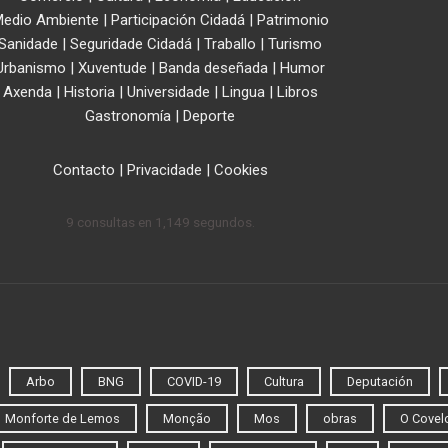
edio Ambiente
|
Participación Cidadá
|
Patrimonio
Sanidade
|
Seguridade Cidadá
|
Traballo
|
Turismo
Urbanismo
|
Xuventude
|
Banda deseñada
|
Humor
Axenda
|
Historia
|
Universidade
|
Lingua
|
Libros
Gastronomía
|
Deporte
Contacto
|
Privacidade
|
Cookies
9 consultas en 1,149 segundos.
Arbo
BNG
COVID-19
Cultura
Deputación
Monforte de Lemos
Monção
Mos
obras
O Covel