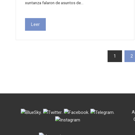
xuntanza falaron de asuntos de…
Leer
Paxinación
1
2
de
entradas
.
.
.
.
A