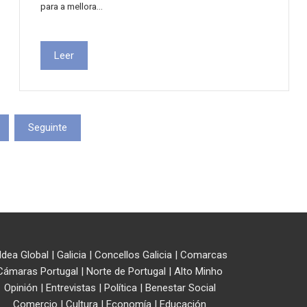
para a mellora…
Leer
Seguinte
ldea Global
|
Galicia
|
Concellos Galicia
|
Comarcas
Cámaras Portugal
|
Norte de Portugal
|
Alto Minho
Opinión
|
Entrevistas
|
Política
|
Benestar Social
Comercio
|
Cultura
|
Economía
|
Educación