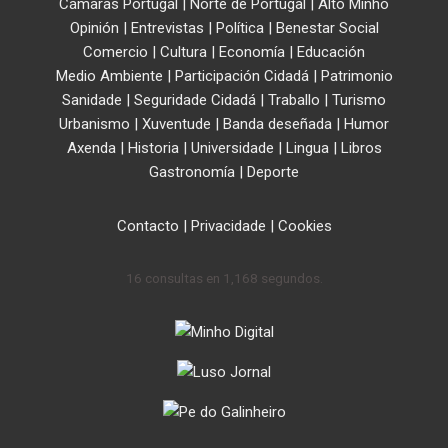
Cámaras Portugal
|
Norte de Portugal
|
Alto Minho
Opinión
|
Entrevistas
|
Política
|
Benestar Social
Comercio
|
Cultura
|
Economía
|
Educación
Medio Ambiente
|
Participación Cidadá
|
Patrimonio
Sanidade
|
Seguridade Cidadá
|
Traballo
|
Turismo
Urbanismo
|
Xuventude
|
Banda deseñada
|
Humor
Axenda
|
Historia
|
Universidade
|
Lingua
|
Libros
Gastronomía
|
Deporte
Contacto
|
Privacidade
|
Cookies
16 consultas en 1,168 segundos.