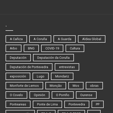
.
A Cañiza
A Coruña
A Guarda
Aldea Global
Arbo
BNG
COVID-19
Cultura
Deputación
Deputación da Coruña
Deputación de Pontevedra
entrevistas
exposición
Lugo
Mondariz
Monforte de Lemos
Monção
Mos
obras
O Covelo
Opinión
O Porriño
Ourense
Ponteareas
Ponte de Lima
Pontevedra
PP