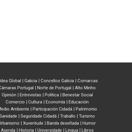
ldea Global
|
Galicia
|
Concellos Galicia
|
Comarcas
Cámaras Portugal
|
Norte de Portugal
|
Alto Minho
Opinión
|
Entrevistas
|
Política
|
Benestar Social
Comercio
|
Cultura
|
Economía
|
Educación
edio Ambiente
|
Participación Cidadá
|
Patrimonio
Sanidade
|
Seguridade Cidadá
|
Traballo
|
Turismo
Urbanismo
|
Xuventude
|
Banda deseñada
|
Humor
Axenda
|
Historia
|
Universidade
|
Lingua
|
Libros