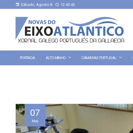
Sábado, Agosto 8
12:43:43
PORTADA
ALTO MINHO
CÁMARAS PORTUGAL
07
Mai