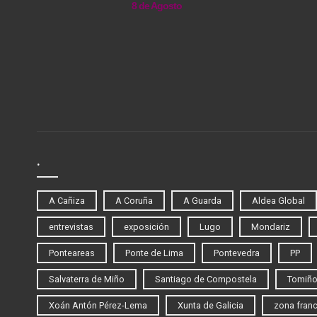
8 de Agosto
.
A Cañiza
A Coruña
A Guarda
Aldea Global
entrevistas
exposición
Lugo
Mondariz
Ponteareas
Ponte de Lima
Pontevedra
PP
Salvaterra de Miño
Santiago de Compostela
Tomiñ
Xoán Antón Pérez-Lema
Xunta de Galicia
zona fran