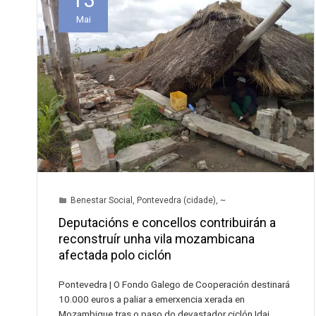
Mai
Benestar Social
,
Pontevedra (cidade)
,
~
Deputacións e concellos contribuirán a
reconstruír unha vila mozambicana
afectada polo ciclón
Pontevedra | O Fondo Galego de Cooperación destinará
10.000 euros a paliar a emerxencia xerada en
Mozambique tras o paso do devastador ciclón Idai,