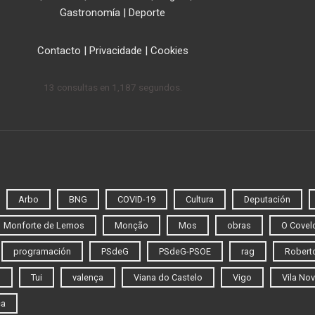
Gastronomía
|
Deporte
Contacto
|
Privacidade
|
Cookies
13 consultas en 1,187 segundos.
Arbo
BNG
COVID-19
Cultura
Deputación
Monforte de Lemos
Monção
Mos
obras
O Covel
programación
PSdeG
PSdeG-PSOE
rag
Roberto
o
Tui
valença
Viana do Castelo
Vigo
Vila Nov
ca