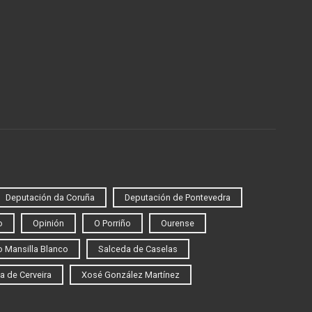
Deputación da Coruña
Deputación de Pontevedra
o
Opinión
O Porriño
Ourense
 Mansilla Blanco
Salceda de Caselas
a de Cerveira
Xosé González Martínez