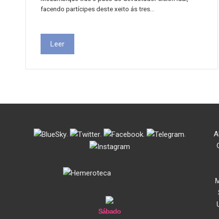
facendo partícipes deste xeito ás tres…
Leer
.
.
.
.
A
M
Sábado