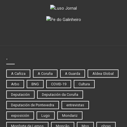
.
A Cañiza
A Coruña
A Guarda
Aldea Global
Arbo
BNG
COVID-19
Cultura
Deputación
Deputación da Coruña
Deputación de Pontevedra
entrevistas
exposición
Lugo
Mondariz
Monforte de Lemos
Monção
Mos
obras