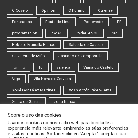
O Covelo
Opinión
O Porriño
Ourense
Ponteareas
Ponte de Lima
Pontevedra
PP
programación
PSdeG
PSdeG-PSOE
rag
Roberto Mansilla Blanco
Salceda de Caselas
Salvaterra de Miño
Santiago de Compostela
Tomiño
Tui
valença
Viana do Castelo
Vigo
Vila Nova de Cerveira
Xosé González Martínez
Xoán Antón Pérez-Lema
Xunta de Galicia
zona franca
Sobre o uso das cookies
Iniciar sesión
Usamos cookies no noso sitio web para brindarlle a
experiencia máis relevante lembrando as súas preferencias
Rexistrarse
e visitas repetidas. Ao facer clic en "Aceptar", acepta o uso